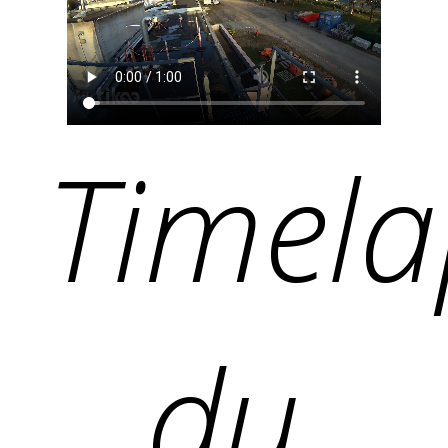
Timela
du