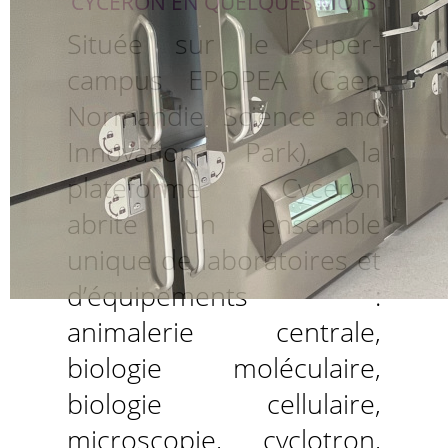
CYCERON EN QUELQUES MOTS
Située sur le super-
campus EPOPEA (Caen
Normandie Science and
Innovation Park), la
plateforme Cyceron
abrite un ensemble
unique de laboratoires et
d’équipements :
animalerie centrale,
biologie moléculaire,
biologie cellulaire,
microscopie, cyclotron,